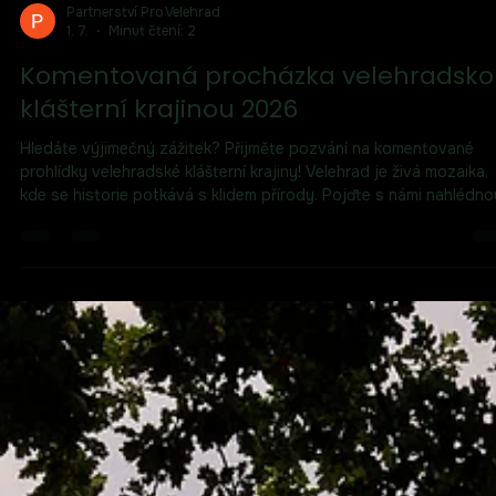
Partnerství Pro Velehrad
1. 7.
Minut čtení: 2
Komentovaná procházka velehradsko
klášterní krajinou 2026
Hledáte výjimečný zážitek? Přijměte pozvání na komentované
prohlídky velehradské klášterní krajiny! Velehrad je živá mozaika,
kde se historie potkává s klidem přírody. Pojďte s námi nahlédno
pod pokličku tohoto jedinečného místa. Naše procházky
nenáročným terénem jsou otevřené pro rodiny, poutníky i turisty
První možnost máte už 12. července ve 14:00. Kapacita je