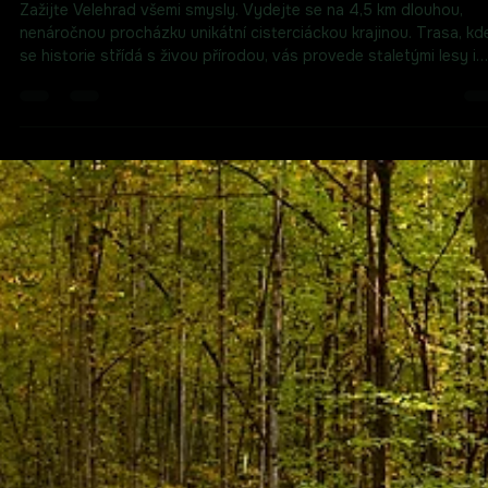
Partnerství Pro Velehrad
4. 6.
Minut čtení: 2
Procházka velehradskou krajinou s vůn
historie a klidu
Zažijte Velehrad všemi smysly. Vydejte se na 4,5 km dlouhou,
nenáročnou procházku unikátní cisterciáckou krajinou. Trasa, kd
se historie střídá s živou přírodou, vás provede staletými lesy i
kolem klidných rybníků po zpevněných i přírodních cestách. Ideál
cíl pro poutníky, aktivní rodiny i ty, kteří hledají digitální detox a kl
Složte si svůj další kousek velehradské mozaiky zážitků.