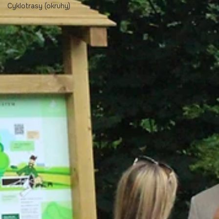
Historie Velehradu
Cyklotrasy (okruhy)