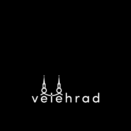
památky
lokalita
plánování návštěvy
akce
pro školy
partnerství