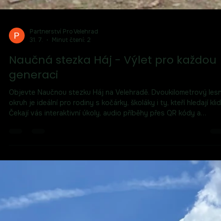
Partnerství Pro Velehrad
31. 7.
Minut čtení: 2
Naučná stezka Háj - Výlet pro každou
generaci
Objevte Naučnou stezku Háj na Velehradě. Dvoukilometrový lesn
okruh je ideální pro rodiny s kočárky, školáky i ty, kteří hledají klid
Čekají vás interaktivní úkoly, audio příběhy přes QR kódy a
odpočinkový altán. Složte si svůj kousek velehradské mozaiky
zážitků v náruči přírody.