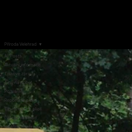
Příroda Velehrad
All Posts
Aktuální informace
Tiskové zprávy
Tipy na pobyt
Pozvánky
Reportáže z akcí
Tip na výlet v okolí
Příroda Velehrad