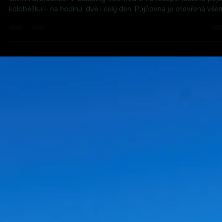
Poznejte Velehrad z jiné perspektivy:
Vyzkoušejte koloběžky v Kempu
Velehrad
Poznejte Velehrad z koloběžky! Zpestřete si návštěvu Velehradu
aktivní projížďkou. V Camping Velehrad si na recepci můžete půjč
koloběžku – na hodinu, dvě i celý den. Půjčovna je otevřená vše
K dispozici máme 5 koloběžek (3 typy včetně dětské). V ceně je
přilba i zámek. Projeďte se k bazilice nebo vyrazte do přírody
směrem na Salaš.